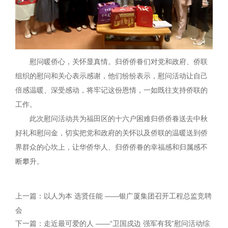
慰问暖侨心，关怀显真情。归侨侨眷们对党和政府、侨联
组织的慰问和关心表示感谢，他们纷纷表示，慰问活动让自己
倍感温暖、深受感动，将牢记这份恩情，一如既往支持侨联的
工作。
此次慰问活动共为福田区的十六户困难归侨侨眷送去中秋
好礼和慰问金，切实把党和政府的关怀以及侨联的温暖送到侨
界群众的心坎上，让华侨华人、归侨侨眷的幸福感和归属感不
断攀升。
上一篇：以人为本 选贤任能 ——银广厦集团召开工程总监竞聘
会
下一篇：走近最可爱的人 ——“卫国戍边 强军有我”慰问活动综