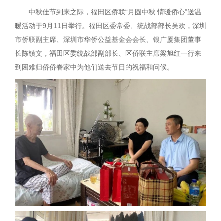
中秋佳节到来之际，福田区侨联“月圆中秋 情暖侨心”送温
暖活动于9月11日举行。福田区委常委、统战部部长吴欢，深圳
市侨联副主席、深圳市华侨公益基金会会长、银广厦集团董事
长陈镇文，福田区委统战部副部长、区侨联主席梁旭红一行来
到困难归侨侨眷家中为他们送去节日的祝福和问候。