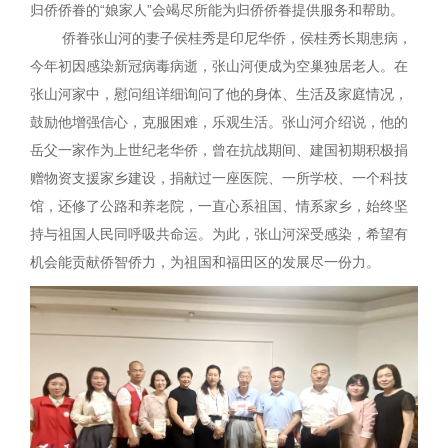
归侨侨眷的“娘家人”会竭尽所能为归侨侨眷提供服务和帮助。
侨眷张山河的妻子侯桂秀是印尼华侨，侯桂秀长期患病，
今年初因感染新冠病毒病逝，张山河便成为空巢独居老人。在
张山河家中，慰问组详细询问了他的身体、生活及家庭情况，
鼓励他增强信心，克服困难，乐观生活。张山河介绍说，他的
岳父一家作为上世纪老华侨，曾在抗战期间、建国初期积极捐
赠物资支援家乡建设，捐献过一座医院、一所学校、一个科技
馆，还修了公路和养老院，一直心系祖国、情系家乡，始终坚
持与祖国人民同呼吸共命运。为此，张山河深受感染，希望有
机会能贡献侨智侨力，为祖国和福田区的发展尽一份力。