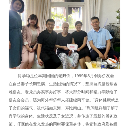
肖学聪是位早期回国的老归侨，1999年3月创办侨友会，
在自己妻子长期患病、生活困难的情况下，坚持自掏腰包帮困
难侨友、老党员办实事办好事，将大部分时间和精力奉献给了
侨友会会员，还为海外华侨华人搭建经商平台。“身体健康就是
子女们的福气，祝您福如东海、寿比南山。”慰问组详细了解了
肖学聪的身体、生活状况及子女近况，并传达了最新的侨务政
策，叮嘱他在发光发热的同时要保重身体，将党和政府及各级